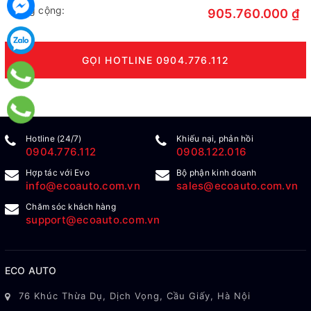
Tổng cộng:
905.760.000 ₫
GỌI HOTLINE 0904.776.112
Hotline (24/7)
Khiếu nại, phản hồi
0904.776.112
0908.122.016
Hợp tác với Evo
Bộ phận kinh doanh
info@ecoauto.com.vn
sales@ecoauto.com.vn
Chăm sóc khách hàng
support@ecoauto.com.vn
ECO AUTO
76 Khúc Thừa Dụ, Dịch Vọng, Cầu Giấy, Hà Nội