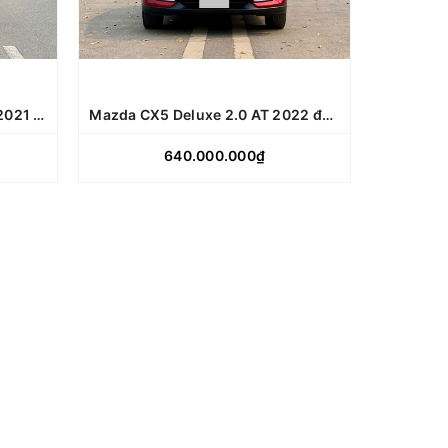
ự động
Hộp số: Tự động
60.000
Số km: 72.000
 Hà Nội
Biển số: Hà Nội
Mazda CX5 Premium 2.0 AT 2021 đỏ pha lê
Mazda CX5 Deluxe 2.0 AT 2022 đỏ pha lê
640.000.000₫
CHI TIẾT