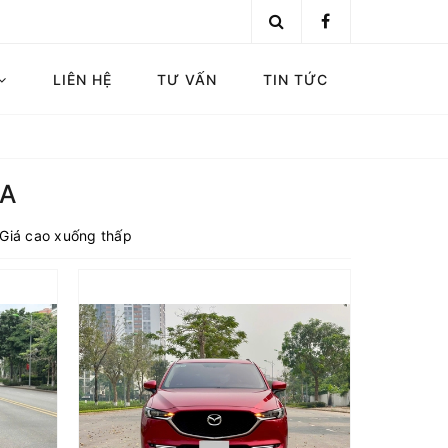
LIÊN HỆ
TƯ VẤN
TIN TỨC
A
Giá cao xuống thấp
Mazda CX5 Deluxe 2.0 AT 2022 đỏ pha lê
pha lê
Màu: Đỏ pha lê
021 VN
Sản xuất: 2022 VN
: Xăng
Động cơ: Xăng