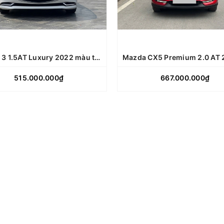
Hộp số: T
Hộp số: Tự động
Số km: 
Số km: 6.7v
Biển số:
Mazda 3 1.5AT Luxury 2022 màu trắng
Biển số: Tỉnh
515.000.000₫
CHI TIẾT
667.000.000₫
CHI TIẾT