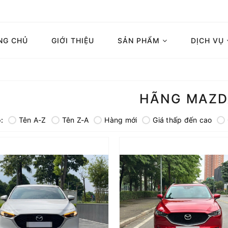
NG CHỦ
GIỚI THIỆU
SẢN PHẨM
DỊCH VỤ
HÃNG MAZD
:
Tên A-Z
Tên Z-A
Hàng mới
Giá thấp đến cao
Mazda CX5 Premium 2.0 AT 2021 đỏ pha lê
Màu: Đỏ 
Màu: Trắng
Sản xuất: 2
Sản xuất: 2022
Động cơ
Động cơ: xăng