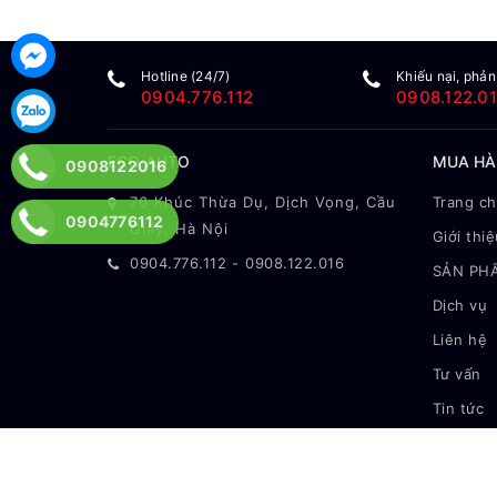
Hotline (24/7)
Khiếu nại, phản
0904.776.112
0908.122.0
ECO AUTO
MUA H
0908122016
76 Khúc Thừa Dụ, Dịch Vọng, Cầu
Trang c
0904776112
Giấy, Hà Nội
Giới thiệ
0904.776.112
-
0908.122.016
SẢN PH
Dịch vụ
Liên hệ
Tư vấn
Tin tức