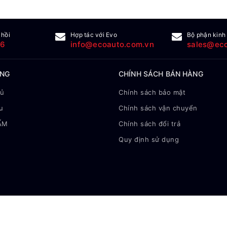
 hồi
Hợp tác với Evo
Bộ phận kinh
16
info@ecoauto.com.vn
sales@eco
ÀNG
CHÍNH SÁCH BÁN HÀNG
hủ
Chính sách bảo mật
u
Chính sách vận chuyển
ẨM
Chính sách đổi trả
Quy định sử dụng
© Bản quyền thuộc về
Eco Auto
|
Cung cấp bởi
Sapo