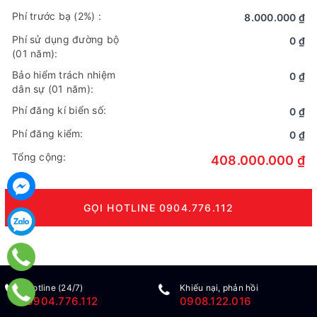
Phí trước bạ
(2%)
:
8.000.000 ₫
Phí sử dụng đường bộ
0 ₫
(01 năm):
Bảo hiểm trách nhiệm
0 ₫
dân sự (01 năm):
Phí đăng kí biển số:
0 ₫
Phí đăng kiểm:
0 ₫
Tổng cộng:
408.000.000 ₫
GỌI HOTLINE 0904.776.112
Hotline (24/7)
Khiếu nại, phản hồi
0904.776.112
0908.122.016