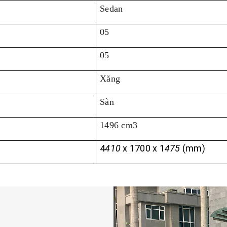
Sedan
05
05
Xăng
Sàn
1496 cm3
4
410
x 1
700
x 1
475
(mm)