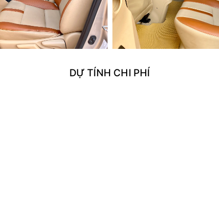
DỰ TÍNH CHI PHÍ
ng ký:
m phán:
385.00
ước bạ
(2%)
:
7.70
 dụng đường bộ (01 năm):
ểm trách nhiệm dân sự (01 năm):
g kí biển số:
ng kiểm:
ộng: