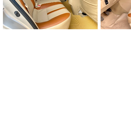
Nơi đă
Giá đà
Phí tr
Phí sử
Bảo hi
Phí đăn
Phí đă
Tổng c