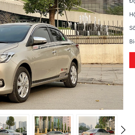
Đ
H
Số
Bi