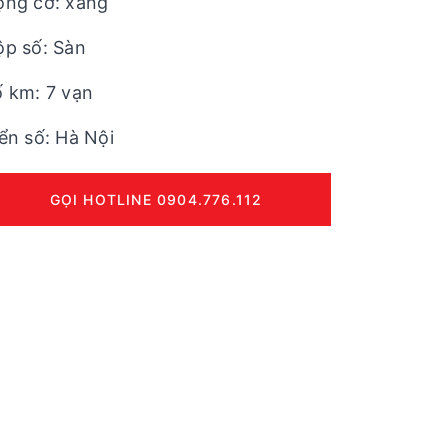
ộng cơ: xăng
ộp số: Sàn
 km: 7 vạn
ển số: Hà Nội
GỌI HOTLINE 0904.776.112