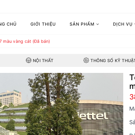
NG CHỦ
GIỚI THIỆU
SẢN PHẨM
DỊCH VỤ
7 màu vàng cát (Đã bán)
NỘI THẤT
THÔNG SỐ KỸ THUẬ
T
m
3
M
Sả