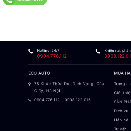
Hotline (24/7)
Khiếu nại, phản
0904.776.112
0908.122.0
ECO AUTO
MUA H
76 Khúc Thừa Dụ, Dịch Vọng, Cầu
Trang c
Giấy, Hà Nội
Giới thiệ
0904.776.112
-
0908.122.016
SẢN PH
Dịch vụ
Liên hệ
Tư vấn