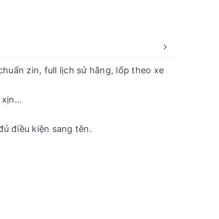
ẩn zin, full lịch sử hãng, lốp theo xe
M xịn…
ủ điều kiện sang tên.