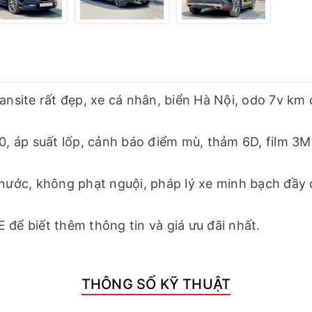
ite rất đẹp, xe cá nhân, biển Hà Nội, odo 7v km chu
60, áp suất lốp, cảnh báo điểm mù, thảm 6D, film 3
ớc, không phạt nguội, pháp lý xe minh bạch đầy đ
 để biết thêm thông tin và giá ưu đãi nhất.
THÔNG SỐ KỸ THUẬT