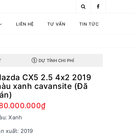
LIÊN HỆ
TƯ VẤN
TIN TỨC
T
DỰ TÍNH CHI PHÍ
azda CX5 2.5 4x2 2019
àu xanh cavansite (Đã
án)
80.000.000₫
àu: Xanh
n xuất: 2019