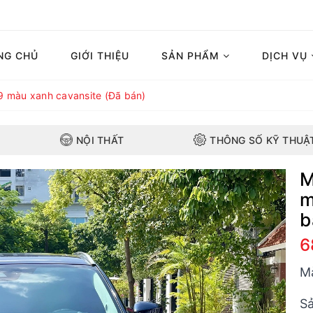
NG CHỦ
GIỚI THIỆU
SẢN PHẨM
DỊCH VỤ
 màu xanh cavansite (Đã bán)
NỘI THẤT
THÔNG SỐ KỸ THUẬ
M
m
b
6
M
Sả