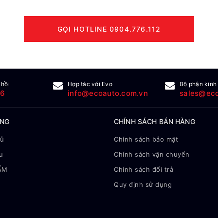
GỌI HOTLINE 0904.776.112
 hồi
Hợp tác với Evo
Bộ phận kinh
16
info@ecoauto.com.vn
sales@eco
ÀNG
CHÍNH SÁCH BÁN HÀNG
hủ
Chính sách bảo mật
u
Chính sách vận chuyển
ẨM
Chính sách đổi trả
Quy định sử dụng