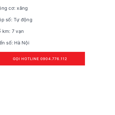
ộng cơ: xăng
ộp số: Tự động
 km: 7 vạn
ển số: Hà Nội
GỌI HOTLINE 0904.776.112