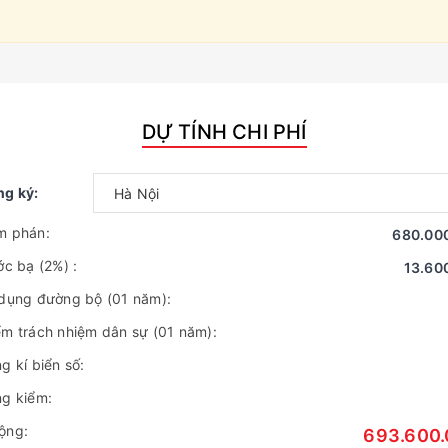
DỰ TÍNH CHI PHÍ
ng ký:
m phán:
680.00
ước bạ
(2%)
:
13.60
 dụng đường bộ (01 năm):
ểm trách nhiệm dân sự (01 năm):
g kí biển số:
ng kiểm:
ộng:
693.600.