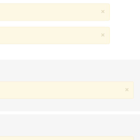
×
×
×