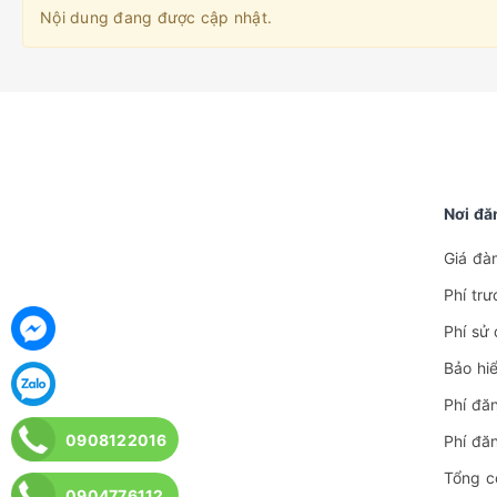
Nội dung đang được cập nhật.
Nơi đă
Giá đà
Phí tr
Phí sử
Bảo hi
Phí đăn
0908122016
Phí đă
Tổng c
0904776112