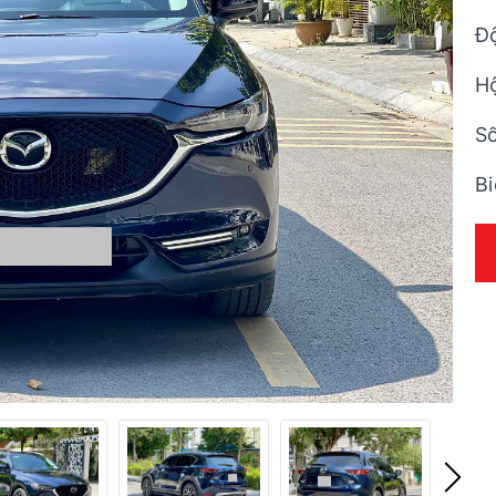
Đ
H
Số
Bi