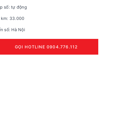
p số: tự động
 km: 33.000
ển số: Hà Nội
GỌI HOTLINE 0904.776.112