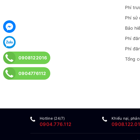
Phí tr
Phí sử
Bảo hi
Phí đăn
Phí đă
0908122016
Tổng c
0904776112
Hotline (24/7)
Khiếu nại, phản
0904.776.112
0908.122.0