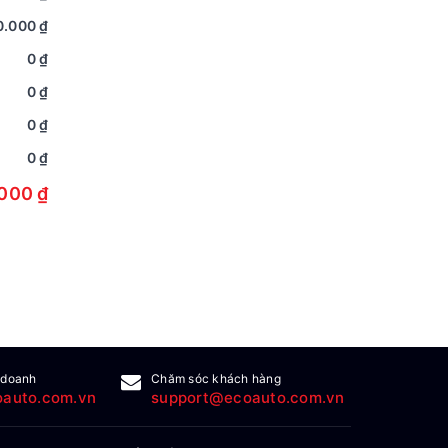
0.000 ₫
0 ₫
0 ₫
0 ₫
0 ₫
000 ₫
 doanh
Chăm sóc khách hàng
auto.com.vn
support@ecoauto.com.vn