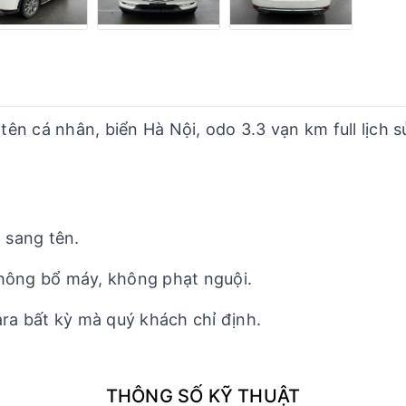
n cá nhân, biển Hà Nội, odo 3.3 vạn km full lịch s
 sang tên.
không bổ máy, không phạt nguội.
ara bất kỳ mà quý khách chỉ định.
THÔNG SỐ KỸ THUẬT