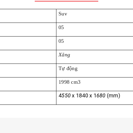
Suv
05
05
Xăng
Tự động
1998 cm3
4
550
x 1
840
x 1
680
(mm)