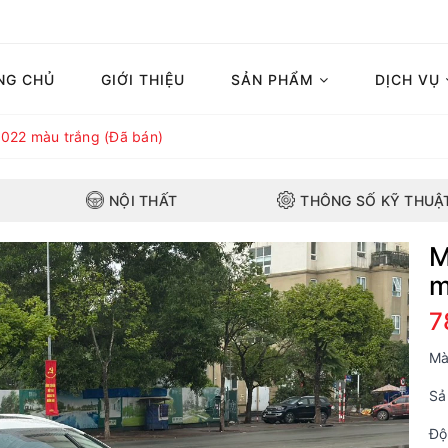
NG CHỦ
GIỚI THIỆU
SẢN PHẨM
DỊCH VỤ
022 màu trắng (Đã bán)
NỘI THẤT
THÔNG SỐ KỸ THUẬ
M
m
7
Mà
Sả
Độ