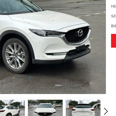
Hộ
Số
Bi