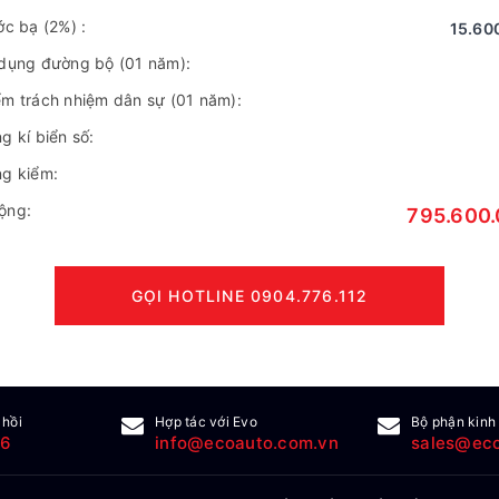
ước bạ
(2%)
:
15.60
 dụng đường bộ (01 năm):
ểm trách nhiệm dân sự (01 năm):
g kí biển số:
ng kiểm:
ộng:
795.600.
GỌI HOTLINE 0904.776.112
 hồi
Hợp tác với Evo
Bộ phận kinh
16
info@ecoauto.com.vn
sales@eco