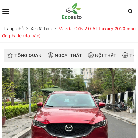
Trang chủ
Xe đã bán
Mazda CX5 2.0 AT Luxury 2020 màu
đỏ pha lê (đã bán)
TỔNG QUAN
NGOẠI THẤT
NỘI THẤT
THÔ