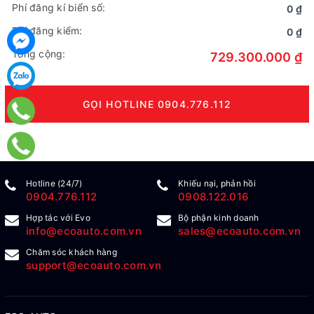
Phí đăng kí biển số:
0 ₫
Phí đăng kiểm:
0 ₫
Tổng cộng:
729.300.000 ₫
GỌI HOTLINE 0904.776.112
Hotline (24/7)
Khiếu nại, phản hồi
0904.776.112
0908.122.016
Hợp tác với Evo
Bộ phận kinh doanh
info@ecoauto.com.vn
sales@ecoauto.com.vn
Chăm sóc khách hàng
support@ecoauto.com.vn