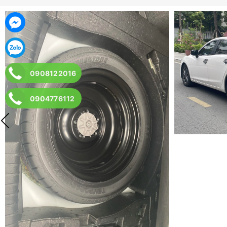
0908122016
0904776112