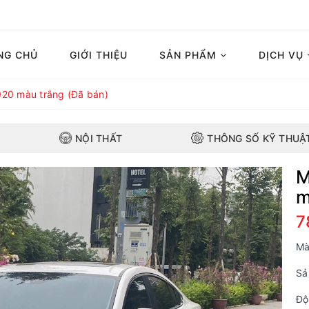
NG CHỦ
GIỚI THIỆU
SẢN PHẨM
DỊCH VỤ
20 màu trắng (Đã bán)
NỘI THẤT
THÔNG SỐ KỸ THUẬ
M
m
7
Mà
Sả
Độ