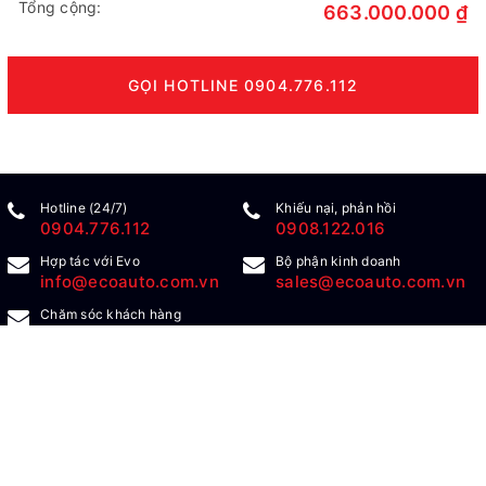
Tổng cộng:
663.000.000 ₫
GỌI HOTLINE 0904.776.112
Hotline (24/7)
Khiếu nại, phản hồi
0904.776.112
0908.122.016
Hợp tác với Evo
Bộ phận kinh doanh
info@ecoauto.com.vn
sales@ecoauto.com.vn
Chăm sóc khách hàng
support@ecoauto.com.vn
ECO AUTO
76 Khúc Thừa Dụ, Dịch Vọng, Cầu Giấy, Hà Nội