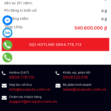
dân sự (01 năm):
Phí đăng kí biển số:
0 ₫
Phí đăng kiểm:
0 ₫
Tổng cộng:
540.600.000 ₫
GỌI HOTLINE 0904.776.112
Hotline (24/7)
Khiếu nại, phản hồi
0904.776.112
0908.122.016
Hợp tác với Evo
Bộ phận kinh doanh
info@ecoauto.com.vn
sales@ecoauto.com.vn
Chăm sóc khách hàng
support@ecoauto.com.vn