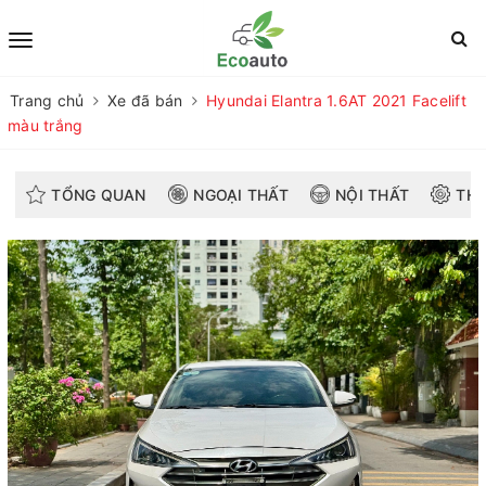
Trang chủ
Xe đã bán
Hyundai Elantra 1.6AT 2021 Facelift
màu trắng
TỔNG QUAN
NGOẠI THẤT
NỘI THẤT
THÔ