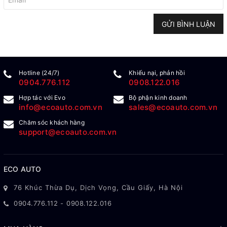
GỬI BÌNH LUẬN
Hotline (24/7)
Khiếu nại, phản hồi
0904.776.112
0908.122.016
Hợp tác với Evo
Bộ phận kinh doanh
info@ecoauto.com.vn
sales@ecoauto.com.vn
Chăm sóc khách hàng
support@ecoauto.com.vn
ECO AUTO
76 Khúc Thừa Dụ, Dịch Vọng, Cầu Giấy, Hà Nội
0904.776.112
-
0908.122.016