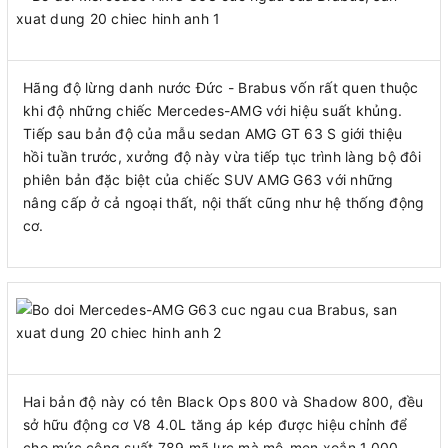
Hãng độ lừng danh nước Đức - Brabus vốn rất quen thuộc
khi độ những chiếc Mercedes-AMG với hiệu suất khủng.
Tiếp sau bản độ của mẫu sedan AMG GT 63 S giới thiệu
hồi tuần trước, xưởng độ này vừa tiếp tục trình làng bộ đôi
phiên bản đặc biệt của chiếc SUV AMG G63 với những
nâng cấp ở cả ngoại thất, nội thất cũng như hệ thống động
cơ.
Hai bản độ này có tên Black Ops 800 và Shadow 800, đều
sở hữu động cơ V8 4.0L tăng áp kép được hiệu chỉnh để
cho mức công suất 789 mã lực mà mô-men xoắn 1.000