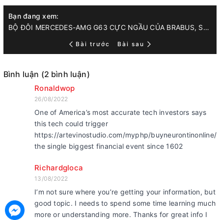
Bạn đang xem:
BỘ ĐÔI MERCEDES-AMG G63 CỰC NGẦU CỦA BRABUS, SẢN XUẤT ĐÚNG 20 CHIẾC
Bài trước
Bài sau
Bình luận (2 bình luận)
Ronaldwop
26/08/2022
One of America’s most accurate tech investors says
this tech could trigger
https://artevinostudio.com/myphp/buyneurontinonline/
the single biggest financial event since 1602
Richardgloca
13/08/2022
I’m not sure where you’re getting your information, but
good topic. I needs to spend some time learning much
more or understanding more. Thanks for great info I